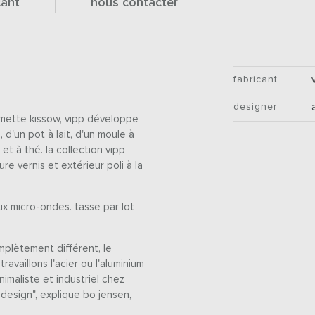
cant
nous contacter
fabricant
designer
emette kissow, vipp développe
d'un pot à lait, d'un moule à
et à thé. la collection vipp
re vernis et extérieur poli à la
ux micro-ondes. tasse par lot
mplètement différent, le
vaillons l'acier ou l'aluminium
nimaliste et industriel chez
e design", explique bo jensen,