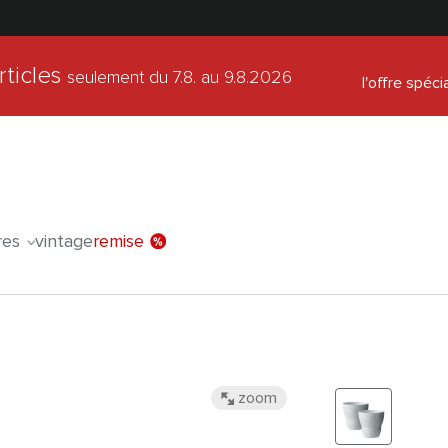
rticles
seulement du 7.8.
au 9.8.2026
l'offre spéci
res
vintage
remise
zoom