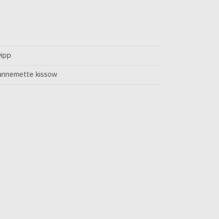
vipp
annemette kissow