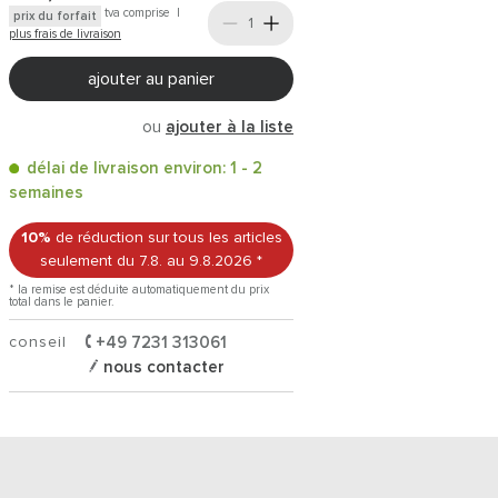
tva comprise |
prix du forfait
plus frais de livraison
ajouter au panier
ou
ajouter à la liste
délai de livraison environ: 1 - 2
semaines
10%
de réduction sur tous les articles
seulement du 7.8.
au 9.8.2026
*
* la remise est déduite automatiquement du prix
total dans le panier.
conseil
+49 7231 313061
nous contacter