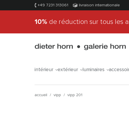
+49 7231 313061
livraison internationale
10%
de réduction sur tous les a
intérieur
extérieur
luminaires
accessoi
accueil
/
vipp
/
vipp 201