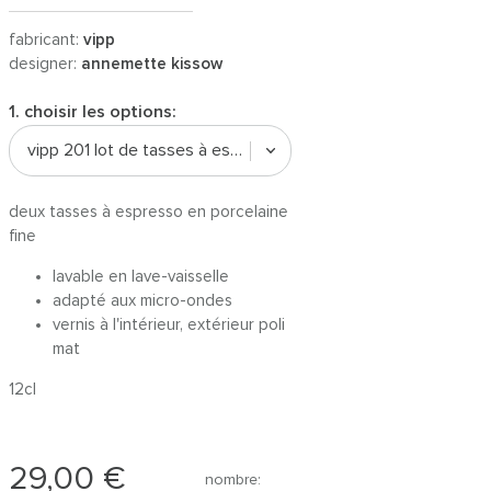
fabricant:
vipp
designer:
annemette kissow
1. choisir les options:
vipp 201 lot de tasses à espresso | blanc
deux tasses à espresso en porcelaine
fine
lavable en lave-vaisselle
adapté aux micro-ondes
vernis à l'intérieur, extérieur poli
mat
12cl
29,00 €
nombre: