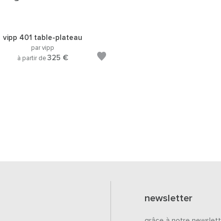
vipp 401 table-plateau
par vipp
325 €
à partir de
newsletter
grâce à notre newslett