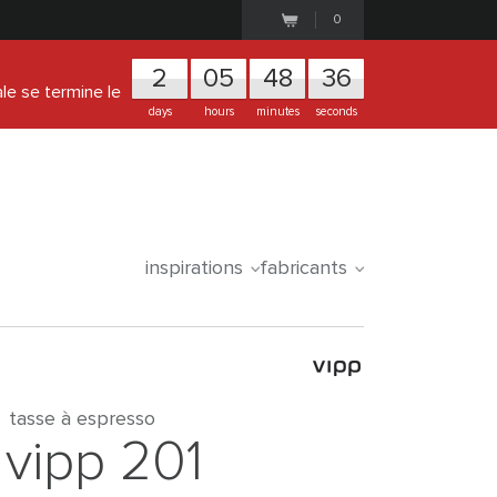
0
2
0
5
4
8
3
6
ale se termine le
days
hours
minutes
seconds
inspirations
fabricants
tasse à espresso
vipp 201