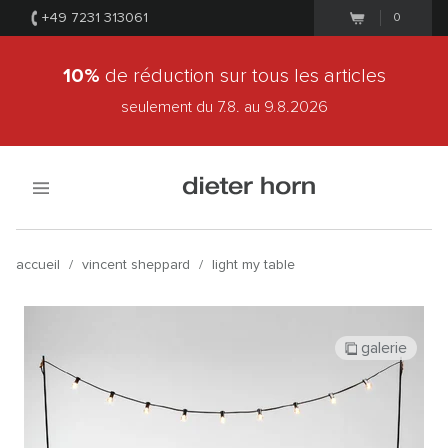
+49 7231 313061
0
10%
de réduction sur tous les articles
seulement du 7.8.
au 9.8.2026
accueil
/
vincent sheppard
/
light my table
galerie