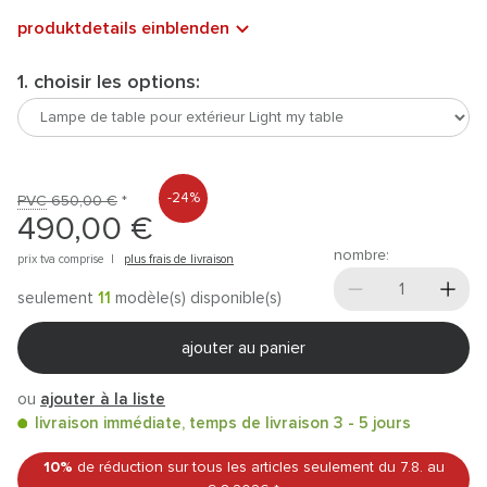
produktdetails einblenden
1. choisir les options:
-24%
PVC
650,00 €
*
490,00 €
nombre:
prix tva comprise |
plus frais de livraison
seulement
11
modèle(s) disponible(s)
ajouter au panier
ou
ajouter à la liste
livraison immédiate, temps de livraison 3 - 5 jours
10%
de réduction sur tous les articles
seulement du 7.8.
au