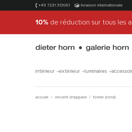
+49 7231 313061
livraison internationale
10%
de réduction sur tous les a
intérieur
extérieur
luminaires
accessoi
accueil
/
vincent sheppard
/
foster (rond)