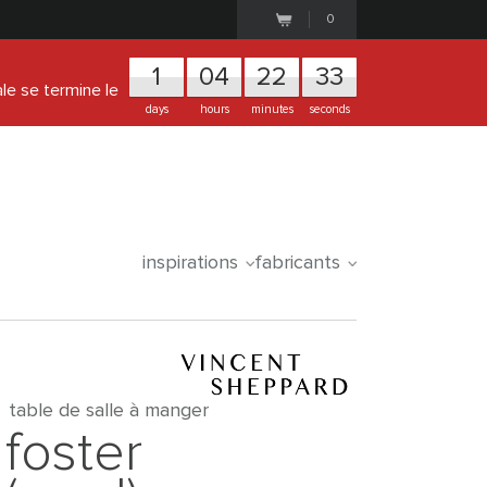
0
1
0
4
2
2
3
2
ale se termine le
days
hours
minutes
seconds
inspirations
fabricants
table de salle à manger
foster