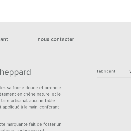
cant
nous contacter
 sheppard
fabricant
bler. sa forme douce et arrondie
ètement en chêne naturel et le
-faire artisanal. aucune table
 appliqué à la main, conférant
ette marquante fait de foster un
hentique, audacieuse et