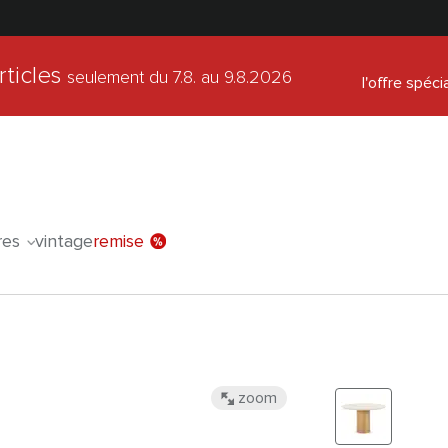
rticles
seulement du 7.8.
au 9.8.2026
l'offre spéci
res
vintage
remise
zoom