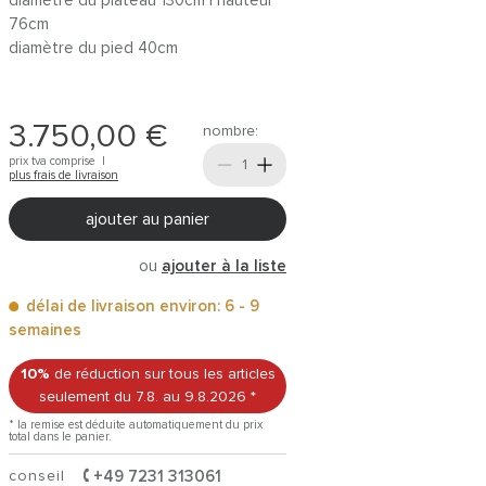
diamètre du plateau 130cm | hauteur
76cm
diamètre du pied 40cm
3.750,00 €
nombre:
prix tva comprise |
plus frais de livraison
ajouter au panier
ou
ajouter à la liste
délai de livraison environ: 6 - 9
semaines
10%
de réduction sur tous les articles
seulement du 7.8.
au 9.8.2026
*
* la remise est déduite automatiquement du prix
total dans le panier.
conseil
+49 7231 313061