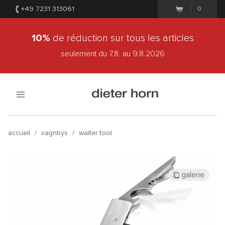
+49 7231 313061
0
10%
de réduction sur tous les articles
seulement du 7.8.
au 9.8.2026
accueil
/
vagnbys
/
waiter tool
galerie