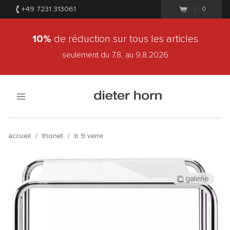
+49 7231 313061
0
10%
de réduction sur tous les articles
seulement du 7.8.
au 9.8.2026
accueil
/
thonet
/
b 9 verre
galerie