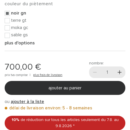
couleur du piètement
noir gn
terre gt
moka gc
sable gs
plus d'options
nombre:
700,00 €
prix tva comprise |
plus frais de livraison
ajouter au panier
ou
ajouter à la liste
délai de livraison environ: 5 - 8 semaines
10%
de réduction sur tous les articles
seulement du 7.8.
au
9.8.2026
*