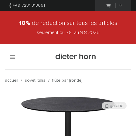
+49 7231 313061
0
10%
de réduction sur tous les articles
seulement du 7.8.
au 9.8.2026
accueil
/
sovet italia
/
flûte bar (ronde)
galerie