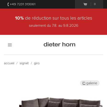
+49 7231 313061
0
10%
de réduction sur tous les articles
seulement du 7.8.
au 9.8.2026
accueil
/
signet
/
giro
galerie