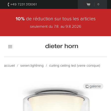
+49 7231 313061
0
10%
de réduction sur tous les articles
seulement du 7.8.
au 9.8.2026
accueil
/
serien.lightning
/
curling ceiling led (verre conique)
galerie