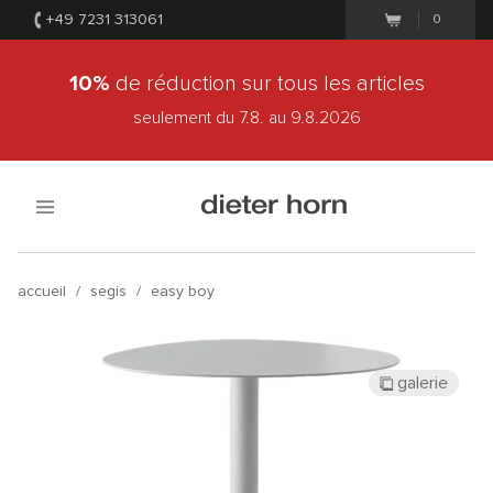
+49 7231 313061
0
10%
de réduction sur tous les articles
seulement du 7.8.
au 9.8.2026
accueil
/
segis
/
easy boy
galerie