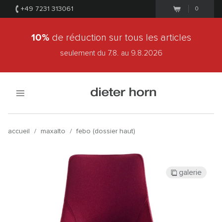
+49 7231 313061
0
10%
de réduction sur tous les articles
seulement du 7.8.
au 9.8.2026
accueil
/
maxalto
/
febo (dossier haut)
galerie