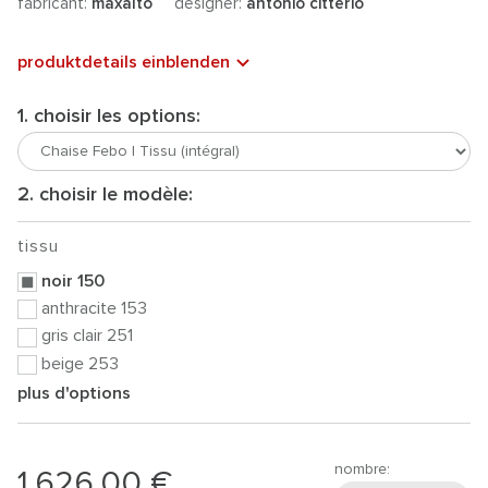
fabricant:
maxalto
designer:
antonio citterio
produktdetails einblenden
1. choisir les options:
2. choisir le modèle:
tissu
noir 150
anthracite 153
gris clair 251
beige 253
plus d'options
nombre:
1.626,00 €