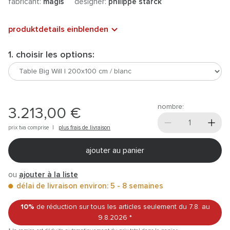
fabricant:
magis
designer:
philippe starck
produktdetails einblenden
1. choisir les options:
nombre:
3.213,00 €
prix tva comprise |
plus frais de livraison
ajouter au panier
ou
ajouter à la liste
délai de livraison environ: 5 - 8 semaines
10%
de réduction sur tous les articles
seulement du 7.8.
au
9.8.2026
*