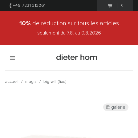
+49 7231 313061
0
10%
de réduction sur tous les articles
seulement du 7.8.
au 9.8.2026
accueil
/
magis
/
big will (fixe)
galerie