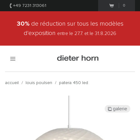
+49 7231 313061
0
30%
de réduction sur tous les modèles
d'exposition
entre le 27.7.
et le 31.8.2026
accueil
/
louis poulsen
/
patera 450 led
galerie