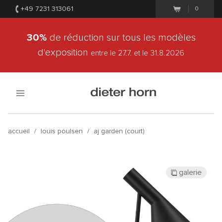
+49 7231 313061
0
30%
de réduction sur tous les modèles
d'exposition
entre le 27.7.
et le 31.8.2026
accueil
/
louis poulsen
/
aj garden (court)
galerie