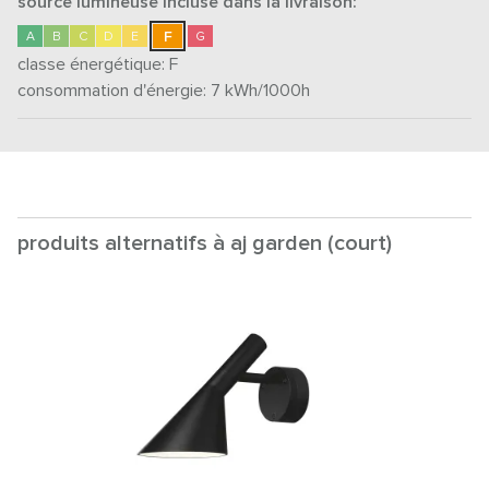
source lumineuse incluse dans la livraison:
F
A
B
C
D
E
G
classe énergétique:
F
consommation d'énergie: 7
kWh/1000h
produits alternatifs à aj garden (court)