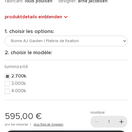
fabricant:
louis poulsen
designer:
arne jacobsen
produktdetails einblenden
1. choisir les options:
2. choisir le modèle:
luminosité
2.700k
3.000k
4.000k
nombre:
595,00 €
prix tva comprise |
plus frais de livraison