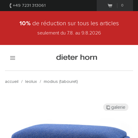
+49 7231 313061
0
10%
de réduction sur tous les articles
seulement du 7.8.
au 9.8.2026
accueil
/
leolux
/
modius (tabouret)
galerie