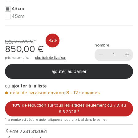
43cm
45cm
-12%
PVC
975,00 €
*
nombre:
850,00 €
prix tva comprise |
plus frais de livraison
ajouter au panier
ou
ajouter à la liste
délai de livraison environ: 8 - 12 semaines
10%
de réduction sur tous les articles
seulement du 7.8.
au
9.8.2026
*
* la remise est déduite automatiquement du prix total dans le panier.
+49 7231 313061