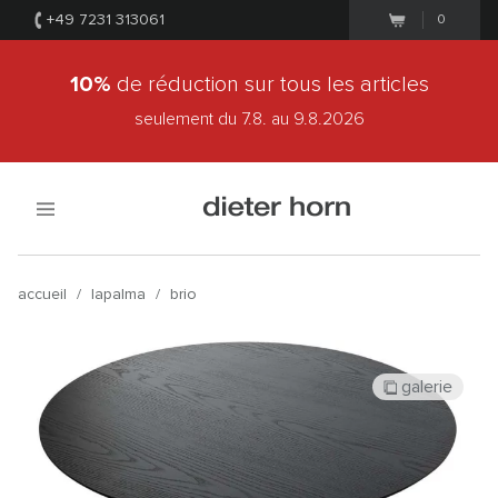
+49 7231 313061
0
10%
de réduction sur tous les articles
seulement du 7.8.
au 9.8.2026
accueil
/
lapalma
/
brio
galerie