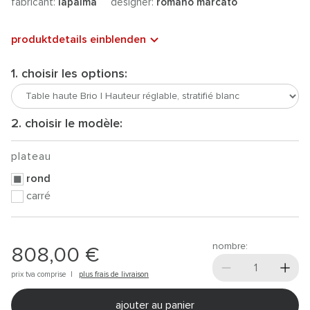
fabricant:
lapalma
designer:
romano marcato
produktdetails einblenden
1. choisir les options:
2. choisir le modèle:
plateau
rond
carré
nombre:
808,00 €
prix tva comprise |
plus frais de livraison
ajouter au panier