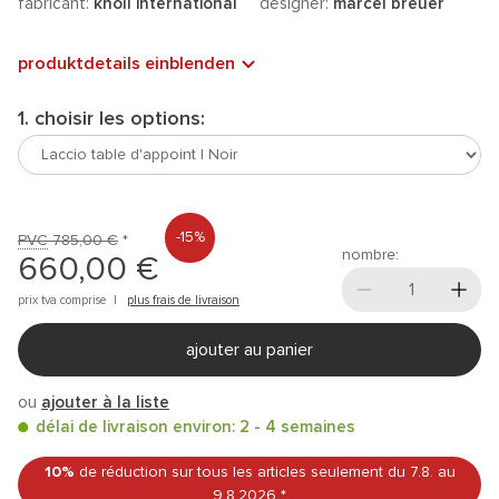
fabricant:
knoll international
designer:
marcel breuer
produktdetails einblenden
1. choisir les options:
-15%
PVC
785,00 €
*
nombre:
660,00 €
prix tva comprise |
plus frais de livraison
ajouter au panier
ou
ajouter à la liste
délai de livraison environ: 2 - 4 semaines
10%
de réduction sur tous les articles
seulement du 7.8.
au
9.8.2026
*