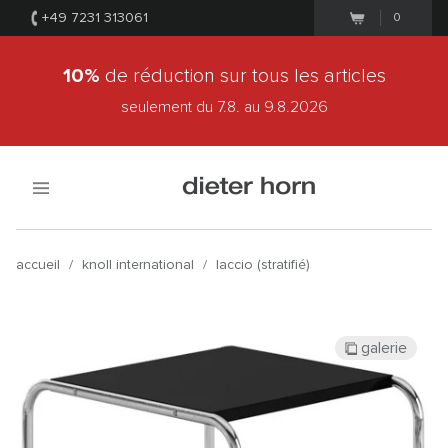
+49 7231 313061
0
10%
de réduction sur tous les articles
seulement du 7.8.
au 9.8.2026
accueil
/
knoll international
/
laccio (stratifié)
galerie