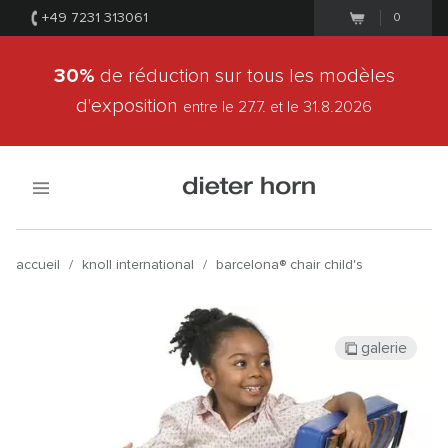
+49 7231 313061
0
30%
de réduction sur tous les modèles
d'exposition
entre le 27.7.
et le 31.8.2026
accueil
/
knoll international
/
barcelona® chair child's
galerie