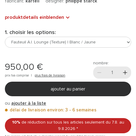
fabricant:
kartell
designer:
philippe starck
produktdetails einblenden
1. choisir les options:
nombre:
950,00 €
prix tva comprise |
plus frais de livraison
ajouter au panier
ou
ajouter à la liste
délai de livraison environ: 3 - 6 semaines
10%
de réduction sur tous les articles
seulement du 7.8.
au
9.8.2026
*