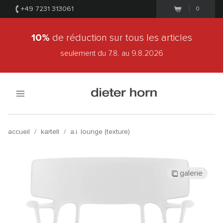
+49 7231 313061
0
10%
de réduction sur tous les articles
seulement du 7.8.
au 9.8.2026
accueil
/
kartell
/
a.i. lounge (texture)
galerie