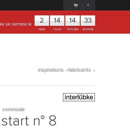
0
2
1
4
1
4
3
3
ale se termine le
days
hours
minutes
seconds
inspirations
fabricants
commode
start n° 8