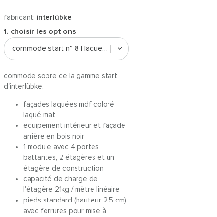
fabricant:
interlübke
1. choisir les options:
commode start n° 8 | laque mat gp 1
commode sobre de la gamme start
d'interlübke.
façades laquées mdf coloré
laqué mat
equipement intérieur et façade
arrière en bois noir
1 module avec 4 portes
battantes, 2 étagères et un
étagère de construction
capacité de charge de
l'étagère 21kg / mètre linéaire
pieds standard (hauteur 2,5 cm)
avec ferrures pour mise à