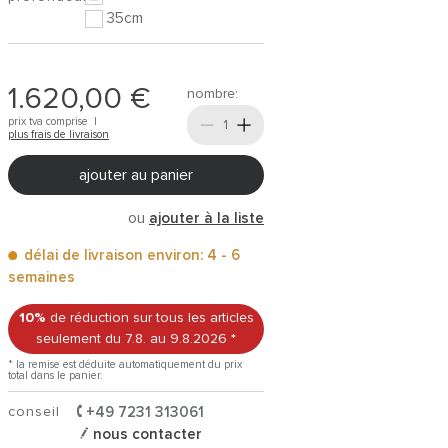
35cm
1.620,00 €
nombre:
prix tva comprise |
plus frais de livraison
ajouter au panier
ou
ajouter à la liste
délai de livraison environ: 4 - 6
semaines
10%
de réduction sur tous les articles
seulement du 7.8.
au 9.8.2026
*
* la remise est déduite automatiquement du prix
total dans le panier.
conseil
+49 7231 313061
nous contacter