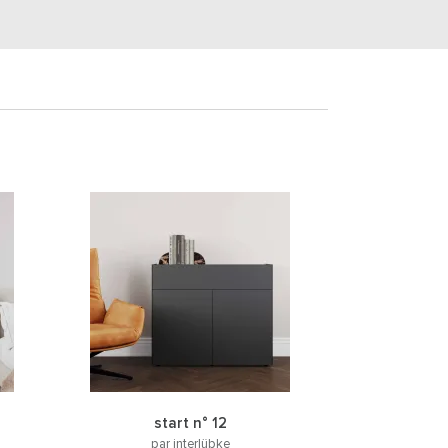
start n° 12
par interlübke