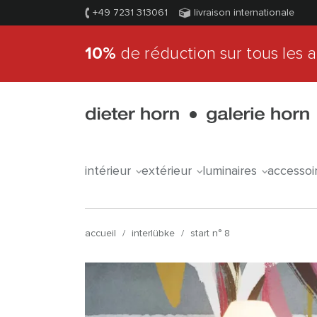
+49 7231 313061
livraison internationale
10%
de réduction sur tous les a
intérieur
extérieur
luminaires
accessoi
accueil
/
interlübke
/
start n° 8