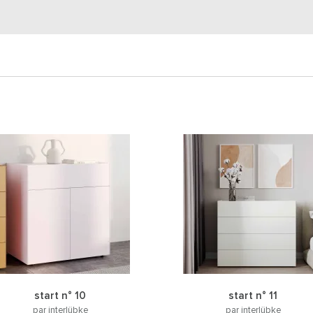
start n° 10
start n° 11
par interlübke
par interlübke