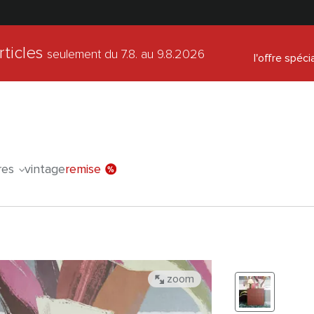
rticles
seulement du 7.8.
au 9.8.2026
l'offre spéci
res
vintage
remise
zoom