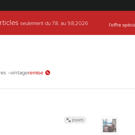
rticles
seulement du 7.8.
au 9.8.2026
l'offre spéci
res
vintage
remise
zoom