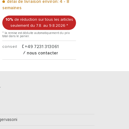
délai de livraison environ: 4 - 8
semaines
10%
de réduction sur tous les articles
seulement du 7.8.
au 9.8.2026
*
* la remise est déduite automatiquement du prix
total dans le panier.
conseil
+49 7231 313061
nous contacter
r
gervasoni