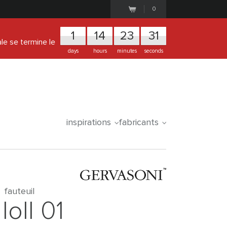
0
1
1
4
2
3
3
1
ale se termine le
days
hours
minutes
seconds
inspirations
fabricants
fauteuil
loll 01