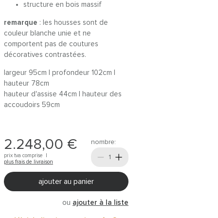
structure en bois massif
remarque
: les housses sont de
couleur blanche unie et ne
comportent pas de coutures
décoratives contrastées.
largeur 95cm | profondeur 102cm |
hauteur 78cm
hauteur d'assise 44cm | hauteur des
accoudoirs 59cm
2.248,00 €
nombre:
prix tva comprise |
plus frais de livraison
ajouter au panier
ou
ajouter à la liste