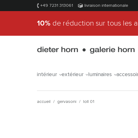
+49 7231 313061
livraison internationale
10%
de réduction sur tous les a
intérieur
extérieur
luminaires
accessoi
accueil
/
gervasoni
/
loll 01