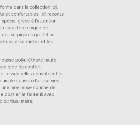
orme dans la collection loll.
s et confortables, loll raconte
spécial grâce à l'attention
 au caractère unique de
r des surpiqùres qui, tel un
étries essentielles et les
 mousse polyuréthane haute
e une idée du confort
es essentielles constituent le
n ample coussin d’assise vient
 à une moelleuse couche de
e dossier. le fauteuil avec
c ou tissu malta.