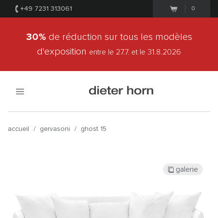
+49 7231 313061
0
30%
de réduction sur tous les modèles
d'exposition
entre le 27.7.
et le 31.8.2026
accueil
/
gervasoni
/
ghost 15
galerie