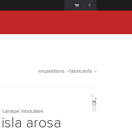
0
21
1
7
4
1
2
8
ale se termine le
days
hours
minutes
seconds
inspirations
fabricants
canapé modulaire
isla arosa