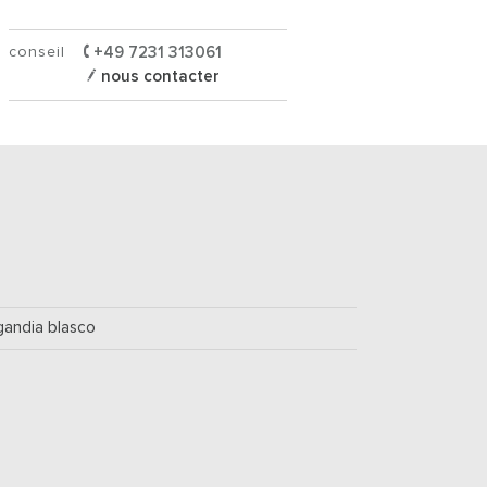
conseil
+49 7231 313061
nous contacter
gandia blasco