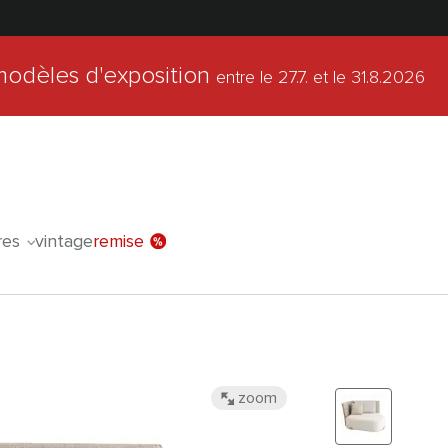
modèles d'exposition
entre le 27.7.
et le 31.8.2026
l'offre spéci
res
vintage
remise
zoom