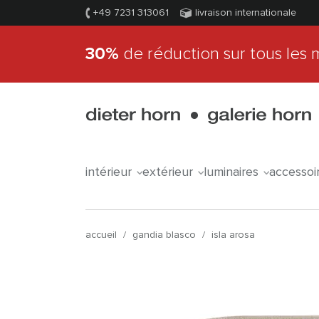
+49 7231 313061
livraison internationale
30%
de réduction sur tous les 
intérieur
extérieur
luminaires
accessoi
accueil
/
gandia blasco
/
isla arosa