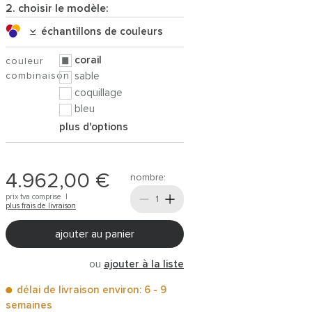
2. choisir le modèle:
échantillons de couleurs
corail
couleur
combinaison
sable
coquillage
bleu
plus d'options
4.962,00 €
nombre:
prix tva comprise |
plus frais de livraison
ajouter au panier
ou
ajouter à la liste
délai de livraison environ: 6 - 9
semaines