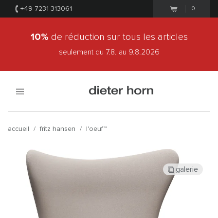
+49 7231 313061
0
10%
de réduction sur tous les articles
seulement du 7.8.
au 9.8.2026
accueil
/
fritz hansen
/
l'oeuf™
galerie