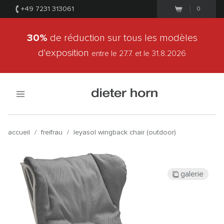
+49 7231 313061
0
30%
de réduction sur tous les modèles
d'exposition
entre le 27.7.
et le 31.8.2026
accueil
/
freifrau
/
leyasol wingback chair (outdoor)
galerie