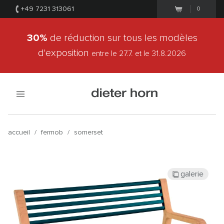
+49 7231 313061
0
30%
de réduction sur tous les modèles
d'exposition
entre le 27.7.
et le 31.8.2026
accueil
/
fermob
/
somerset
galerie