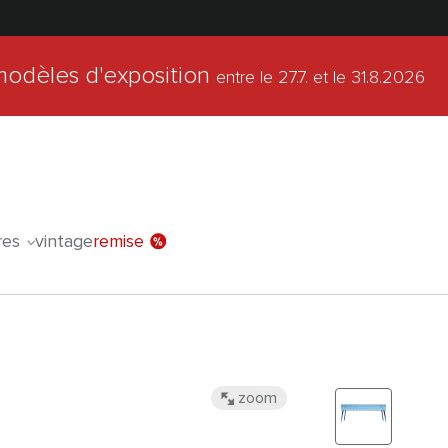
modèles d'exposition
entre le 27.7.
et le 31.8.2026
l'offre spéc
res
vintage
remise
zoom