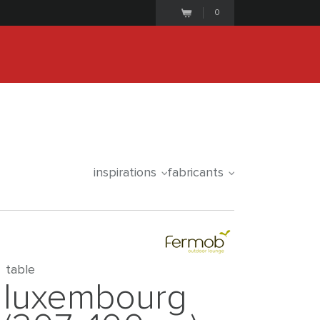
0
25
1
8
0
6
5
9
iale commence le
days
hours
minutes
seconds
inspirations
fabricants
table
luxembourg