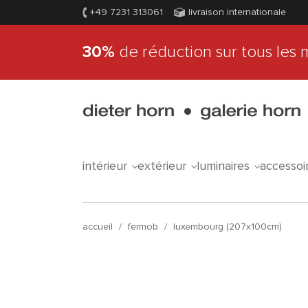
+49 7231 313061
livraison internationale
30%
de réduction sur tous les 
intérieur
extérieur
luminaires
accessoi
accueil
/
fermob
/
luxembourg (207x100cm)