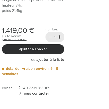
longueur 207cm | profondeur 100cm |
hauteur 74cm
poids 21,4kg
1.419,00 €
nombre:
prix tva comprise |
plus frais de livraison
ajouter au panier
ou
ajouter à la liste
délai de livraison environ: 6 - 9
semaines
conseil
+49 7231 313061
nous contacter