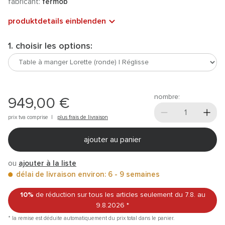
fabricant:
fermob
produktdetails einblenden
1. choisir les options:
nombre:
949,00 €
prix tva comprise |
plus frais de livraison
ajouter au panier
ou
ajouter à la liste
délai de livraison environ: 6 - 9 semaines
10%
de réduction sur tous les articles
seulement du 7.8.
au
9.8.2026
*
* la remise est déduite automatiquement du prix total dans le panier.