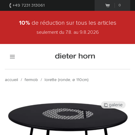
+49 7231 313061
0
10%
de réduction sur tous les articles
seulement du 7.8.
au 9.8.2026
accueil
/
fermob
/
lorette (ronde, ø 110cm)
galerie