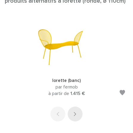
produits alternatifs à lorette (ronde, ø 110cm)
lorette (banc)
par fermob
à partir de
1.415 €