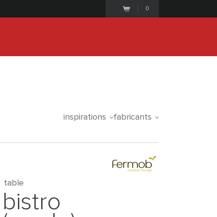
0
25
1
3
5
3
4
2
iale commence le
days
hours
minutes
seconds
inspirations
fabricants
table
bistro