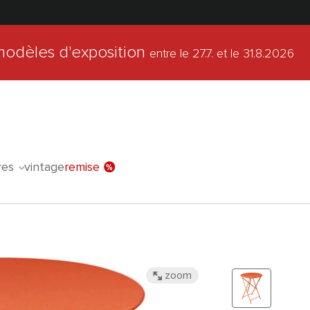
modèles d'exposition
entre le 27.7.
et le 31.8.2026
l'offre spéc
res
vintage
remise
zoom