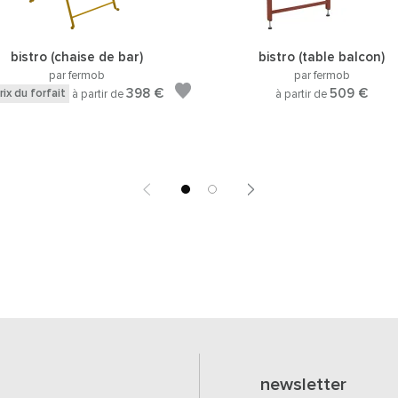
bistro (chaise de bar)
bistro (table balcon)
par fermob
par fermob
398 €
509 €
rix du forfait
à partir de
à partir de
newsletter