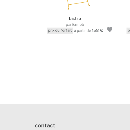
bistro
par fermob
158 €
prix du forfait
p
à partir de
contact