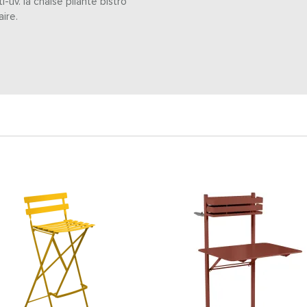
-uv. la chaise pliante bistro
ire.