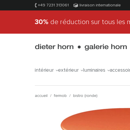
+49 7231 313061
livraison internationale
30%
de réduction sur tous les 
intérieur
extérieur
luminaires
accessoi
accueil
/
fermob
/
bistro (ronde)