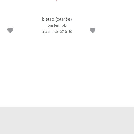
bistro (carrée)
par fermob
215 €
à partir de