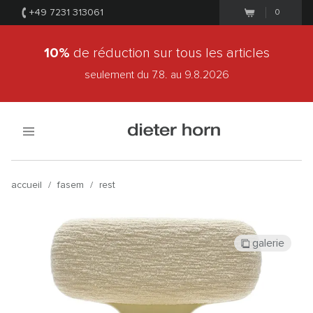
+49 7231 313061
0
10%
de réduction sur tous les articles
seulement du 7.8.
au 9.8.2026
accueil
/
fasem
/
rest
galerie