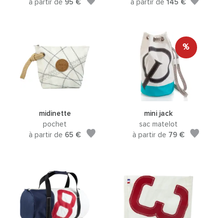
à partir de
95 €
à partir de
145 €
%
midinette
mini jack
pochet
sac matelot
à partir de
65 €
à partir de
79 €