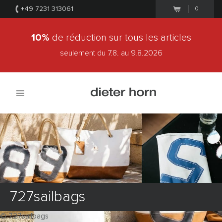
+49 7231 313061
0
10%
de réduction sur tous les articles
seulement du 7.8.
au 9.8.2026
727sailbags
© 727sailbags