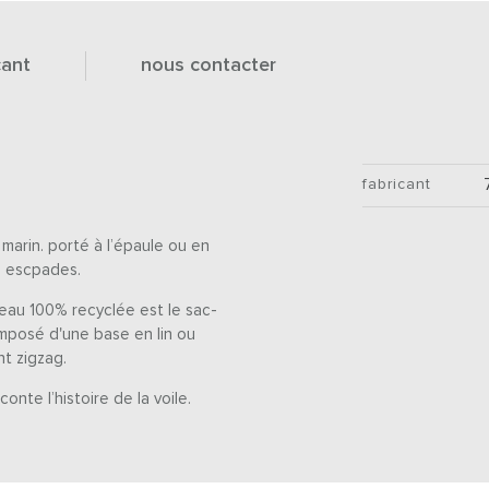
cant
nous contacter
fabricant
 marin. porté à l’épaule ou en
s escpades.
teau 100% recyclée est le sac-
composé d'une base en lin ou
nt zigzag.
conte l’histoire de la voile.