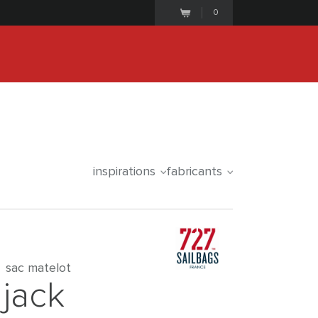
0
25
1
7
3
4
2
7
iale commence le
days
hours
minutes
seconds
inspirations
fabricants
sac matelot
jack