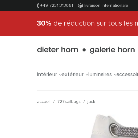
+49 7231 313061
livraison internationale
30%
de réduction sur tous les 
intérieur
extérieur
luminaires
accessoi
accueil
/
727sailbags
/
jack