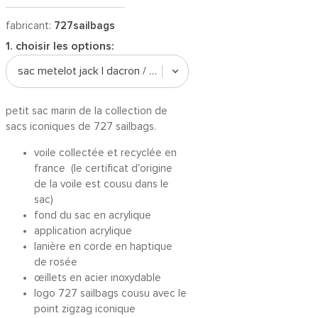
fabricant:
727sailbags
1. choisir les options:
sac metelot jack | dacron / acrylique navy n° 8
petit sac marin de la collection de
sacs iconiques de 727 sailbags.
voile collectée et recyclée en
france (le certificat d'origine
de la voile est cousu dans le
sac)
fond du sac en acrylique
application acrylique
lanière en corde en haptique
de rosée
œillets en acier inoxydable
logo 727 sailbags cousu avec le
point zigzag iconique