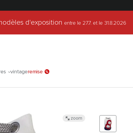
modèles d'exposition
entre le 27.7.
et le 31.8.2026
l'offre spéc
res
vintage
remise
zoom