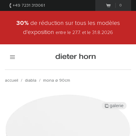
+49 7231 313061
0
30%
de réduction sur tous les modèles
d'exposition
entre le 27.7.
et le 31.8.2026
accueil
/
diabla
/
mona ø 90cm
galerie