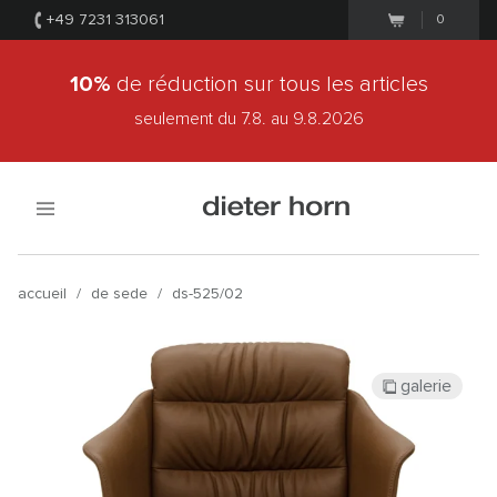
+49 7231 313061
0
10%
de réduction sur tous les articles
seulement du 7.8.
au 9.8.2026
accueil
/
de sede
/
ds-525/02
galerie