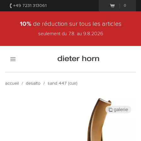
+49 7231 313061
0
10%
de réduction sur tous les articles
seulement du 7.8.
au 9.8.2026
accueil
/
desalto
/
sand 447 (cuir)
galerie