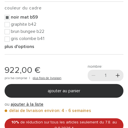
couleur du cadre
noir mat b59
graphite b42
brun bungee b22
gris colombe b41
plus d'options
nombre:
922,00 €
prix tva comprise |
plus frais de livraison
ajouter au panier
ou
ajouter à la liste
délai de livraison environ: 4 - 6 semaines
10%
de réduction sur tous les articles
seulement du 7.8.
au