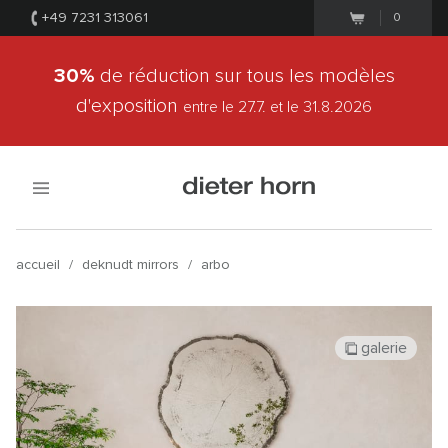
+49 7231 313061
0
30%
de réduction sur tous les modèles
d'exposition
entre le 27.7.
et le 31.8.2026
accueil
/
deknudt mirrors
/
arbo
galerie