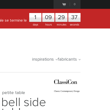
0
1
0
9
2
9
3
7
ale se termine le
days
hours
minutes
seconds
inspirations
fabricants
petite table
bell side