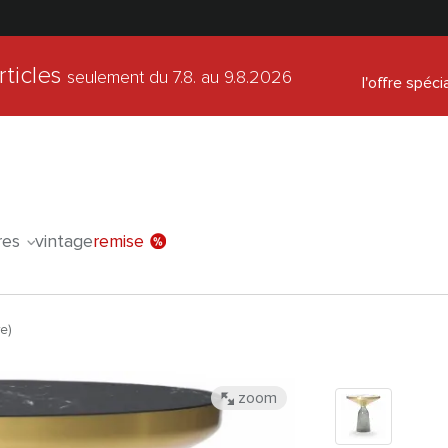
rticles
seulement du 7.8.
au 9.8.2026
l'offre spéci
res
vintage
remise
e)
zoom