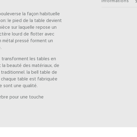
informations
bouleverse la façon habituelle
ion: le pied de la table devient
pièce sur laquelle repose un
ctère lourd de flotter avec
en métal pressé forment un
.
s transforment les tables en
t la beauté des matériaux, de
traditionnel. la bell table de
. chaque table est fabriquée
re sont une qualité.
arbre pour une touche