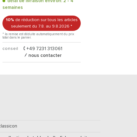
délai de livraison environ: 2 - 4
semaines
10%
de réduction sur tous les articles
seulement du 7.8.
au 9.8.2026
*
* la remise est déduite automatiquement du prix
total dans le panier.
conseil
+49 7231 313061
nous contacter
classicon