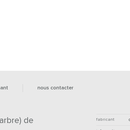
cant
nous contacter
marbre) de
fabricant