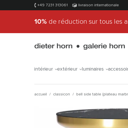
+49 7231 313061
livraison internationale
10%
de réduction sur tous les a
intérieur
extérieur
luminaires
accessoi
accueil
/
classicon
/
bell side table (plateau marbr