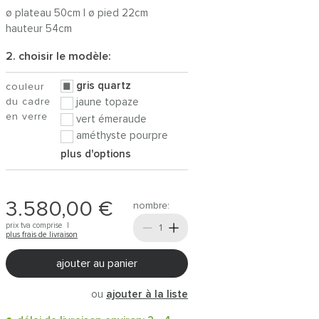
ø plateau 50cm | ø pied 22cm
hauteur 54cm
2. choisir le modèle:
gris quartz
couleur
du cadre
jaune topaze
en verre
vert émeraude
améthyste pourpre
plus d'options
3.580,00 €
nombre:
prix tva comprise |
plus frais de livraison
ajouter au panier
ou
ajouter à la liste