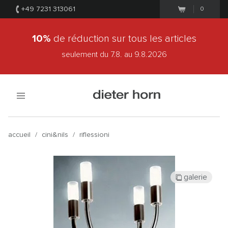
+49 7231 313061
0
10%
de réduction sur tous les articles
seulement du 7.8.
au 9.8.2026
accueil
/
cini&nils
/
riflessioni
galerie