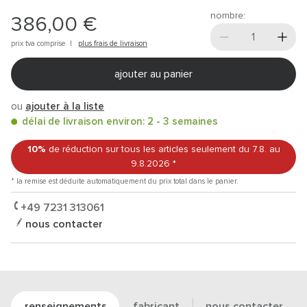
nombre:
386,00 €
prix tva comprise |
plus frais de livraison
ajouter au panier
ou
ajouter à la liste
délai de livraison environ: 2 - 3 semaines
10%
de réduction sur tous les articles
seulement du 7.8.
au
9.8.2026
*
* la remise est déduite automatiquement du prix total dans le panier.
+49 7231 313061
nous contacter
renseignements
fabricant
nous contacter