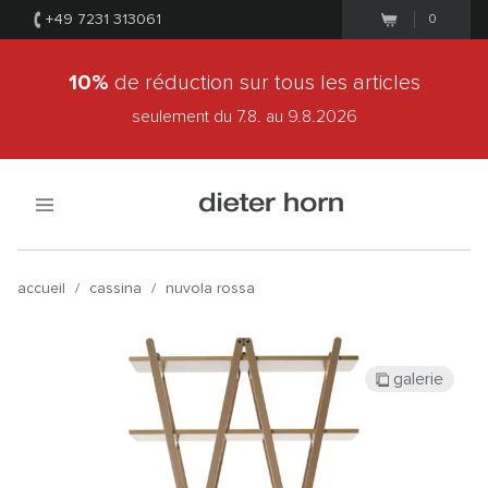
+49 7231 313061
0
10%
de réduction sur tous les articles
seulement du 7.8.
au 9.8.2026
accueil
/
cassina
/
nuvola rossa
galerie