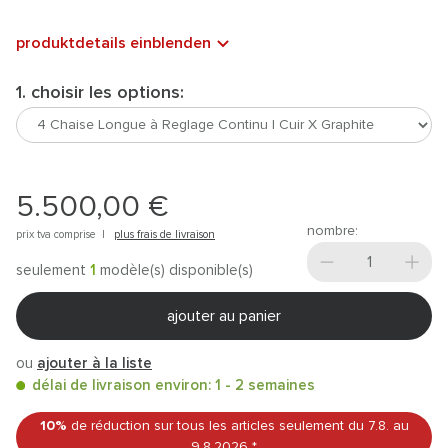
produktdetails einblenden
1. choisir les options:
5.500,00 €
nombre:
prix tva comprise |
plus frais de livraison
seulement
1
modèle(s) disponible(s)
ajouter au panier
ou
ajouter à la liste
délai de livraison environ: 1 - 2 semaines
10%
de réduction sur tous les articles
seulement du 7.8.
au
9.8.2026
*