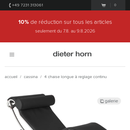
+49 7231 313061
0
10%
de réduction sur tous les articles
seulement du 7.8.
au 9.8.2026
accueil
/
cassina
/
4 chaise longue à reglage continu
galerie