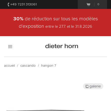
+49 7231 313061
0
30%
de réduction sur tous les modèles
d'exposition
entre le 27.7.
et le 31.8.2026
accueil
/
cascando
/
hangon 7
galerie