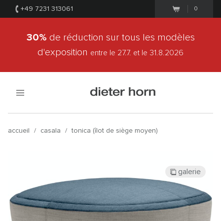
+49 7231 313061
0
30%
de réduction sur tous les modèles
d'exposition
entre le 27.7.
et le 31.8.2026
accueil
/
casala
/
tonica (îlot de siège moyen)
galerie