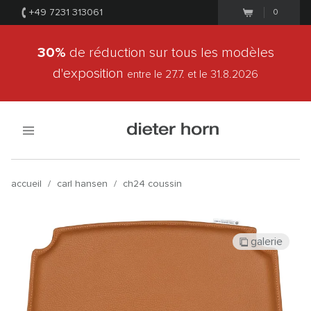
+49 7231 313061
0
30%
de réduction sur tous les modèles
d'exposition
entre le 27.7.
et le 31.8.2026
accueil
/
carl hansen
/
ch24 coussin
galerie