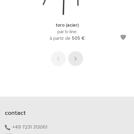
toro (acier)
par b-line
à partir de
505 €
contact
+49 7231 313061