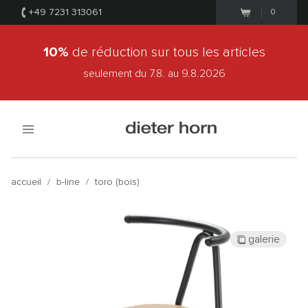
+49 7231 313061
0
10%
de réduction sur tous les articles
seulement du 7.8.
au 9.8.2026
accueil
/
b-line
/
toro (bois)
galerie