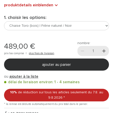
produktdetails einblenden
1. choisir les options:
nombre:
489,00 €
prix tva comprise |
plus frais de livraison
ajouter au panier
ou
ajouter à la liste
délai de livraison environ: 1 - 4 semaines
10%
de réduction sur tous les articles
seulement du 7.8.
au
9.8.2026
*
* la remise est déduite automatiquement du prix total dans le panier.