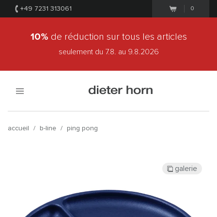
+49 7231 313061
0
10%
de réduction sur tous les articles
seulement du 7.8.
au 9.8.2026
accueil
/
b-line
/
ping pong
galerie