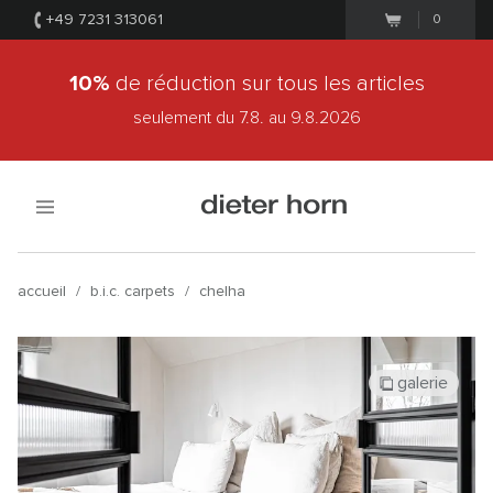
+49 7231 313061
0
10%
de réduction sur tous les articles
seulement du 7.8.
au 9.8.2026
accueil
/
b.i.c. carpets
/
chelha
galerie