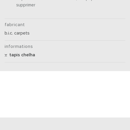
supprimer
fabricant
b.i.c. carpets
informations
tapis chelha