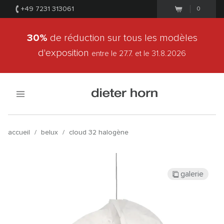
+49 7231 313061
0
30%
de réduction sur tous les modèles
d'exposition
entre le 27.7.
et le 31.8.2026
accueil
/
belux
/
cloud 32 halogène
galerie