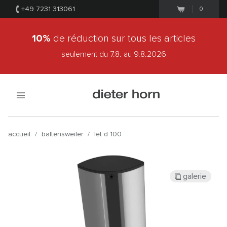
+49 7231 313061
0
10%
de réduction sur tous les articles
seulement du 7.8.
au 9.8.2026
accueil
/
baltensweiler
/
let d 100
galerie