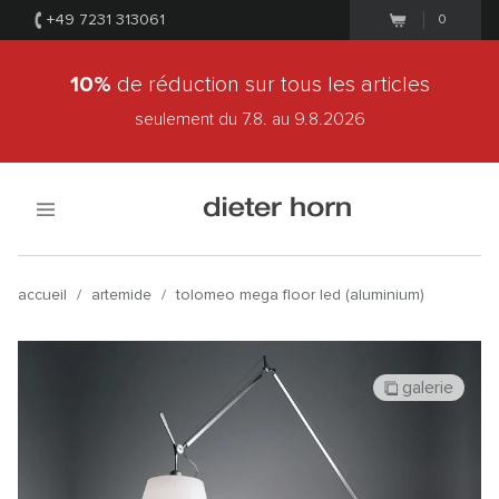
+49 7231 313061
0
10%
de réduction sur tous les articles
seulement du 7.8.
au 9.8.2026
accueil
/
artemide
/
tolomeo mega floor led (aluminium)
galerie