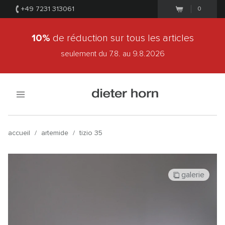
+49 7231 313061
0
10%
de réduction sur tous les articles
seulement du 7.8.
au 9.8.2026
accueil
/
artemide
/
tizio 35
galerie