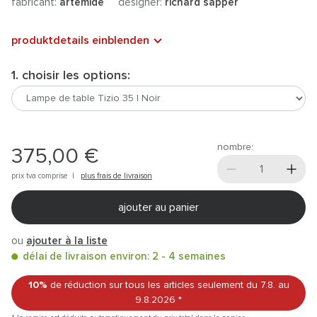
fabricant:
artemide
designer:
richard sapper
produktdetails einblenden
1. choisir les options:
nombre:
375,00 €
prix tva comprise |
plus frais de livraison
ajouter au panier
ou
ajouter à la liste
délai de livraison environ: 2 - 4 semaines
10%
de réduction sur tous les articles
seulement du 7.8.
au
9.8.2026
*