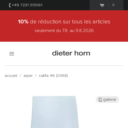
+49 7231 313061
0
10%
de réduction sur tous les articles
seulement du 7.8.
au 9.8.2026
accueil
/
arper
/
catifa 46 (0368)
galerie